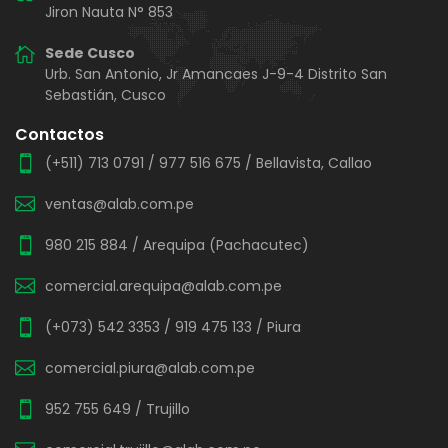
Jiron Nauta N° 853
Sede Cusco
Urb. San Antonio, Jr Amancaes J-9-4 Distrito San
Sebastián, Cusco
Contactos
(+511) 713 0791
/
977 516 675
/ Bellavista, Callao
ventas@alab.com.pe
980 215 884
/ Arequipa (Pachacutec)
comercial.arequipa@alab.com.pe
(+073) 542 3353
/
919 475 133
/ Piura
comercial.piura@alab.com.pe
952 755 649
/ Trujillo