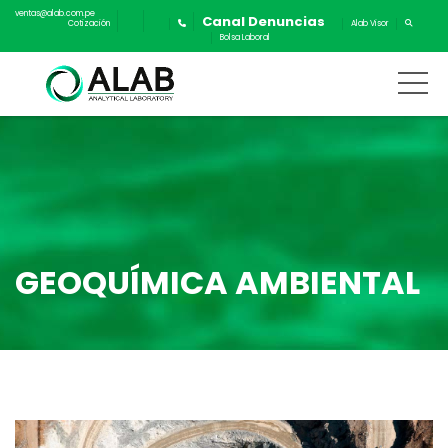
ventas@alab.com.pe
Canal Denuncias
Cotización
Alab Visor
Bolsa Laboral
GEOQUÍMICA AMBIENTAL